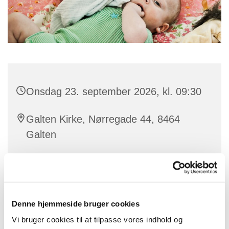
Onsdag 23. september 2026, kl. 09:30
Galten Kirke, Nørregade 44, 8464
Galten
Rikke Amalie Vestergaard
Denne hjemmeside bruger cookies
Nyt hold begynder onsdag d. 19. august kl. 9.30.
Vi bruger cookies til at tilpasse vores indhold og