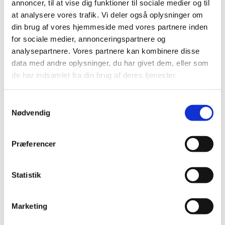
annoncer, til at vise dig funktioner til sociale medier og til
Det er for babyer (cirka 2-10 måneder) og deres far
at analysere vores trafik. Vi deler også oplysninger om
eller mor, som har lyst til at synge og danse i kirken.
din brug af vores hjemmeside med vores partnere inden
for sociale medier, annonceringspartnere og
Præst Rikke Amalie Vestergaard står for det. Efter
analysepartnere. Vores partnere kan kombinere disse
cirka en halv time er der brød og kaffe til alle i
data med andre oplysninger, du har givet dem, eller som
sognegården.
de har indsamlet fra din brug af deres tjenester.
Holdet mødes 6 onsdage. Tilmeld dig her.
S
Nødvendig
a
m
t
Præferencer
y
k
k
Statistik
e
v
Marketing
a
l