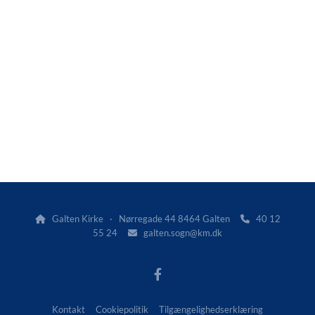
Galten Kirke · Nørregade 44 8464 Galten
40 12


55 24
galten.sogn@km.dk

Kontakt
Cookiepolitik
Tilgængelighedserklæring