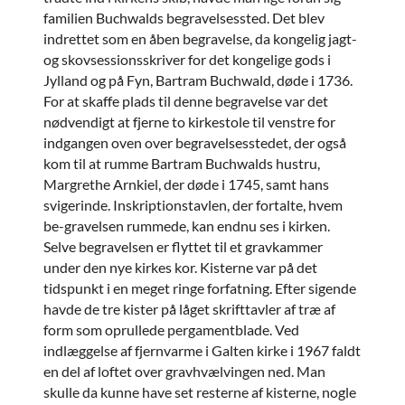
familien Buchwalds begravelsessted. Det blev
indrettet som en åben begravelse, da kongelig jagt-
og skovsessionsskriver for det kongelige gods i
Jylland og på Fyn, Bartram Buchwald, døde i 1736.
For at skaffe plads til denne begravelse var det
nødvendigt at fjerne to kirkestole til venstre for
indgangen oven over begravelsesstedet, der også
kom til at rumme Bartram Buchwalds hustru,
Margrethe Arnkiel, der døde i 1745, samt hans
svigerinde. Inskriptionstavlen, der fortalte, hvem
be-gravelsen rummede, kan endnu ses i kirken.
Selve begravelsen er flyttet til et gravkammer
under den nye kirkes kor. Kisterne var på det
tidspunkt i en meget ringe forfatning. Efter sigende
havde de tre kister på låget skrifttavler af træ af
form som oprullede pergamentblade. Ved
indlæggelse af fjernvarme i Galten kirke i 1967 faldt
en del af loftet over gravhvælvingen ned. Man
skulle da kunne have set resterne af kisterne, nogle