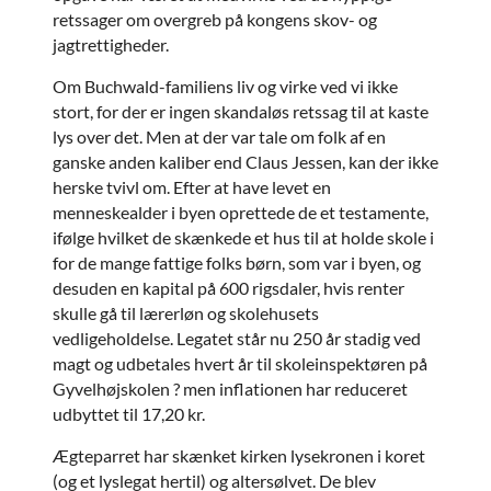
retssager om overgreb på kongens skov- og
jagtrettigheder.
Om Buchwald-familiens liv og virke ved vi ikke
stort, for der er ingen skandaløs retssag til at kaste
lys over det. Men at der var tale om folk af en
ganske anden kaliber end Claus Jessen, kan der ikke
herske tvivl om. Efter at have levet en
menneskealder i byen oprettede de et testamente,
ifølge hvilket de skænkede et hus til at holde skole i
for de mange fattige folks børn, som var i byen, og
desuden en kapital på 600 rigsdaler, hvis renter
skulle gå til lærerløn og skolehusets
vedligeholdelse. Legatet står nu 250 år stadig ved
magt og udbetales hvert år til skoleinspektøren på
Gyvelhøjskolen ? men inflationen har reduceret
udbyttet til 17,20 kr.
Ægteparret har skænket kirken lysekronen i koret
(og et lyslegat hertil) og altersølvet. De blev