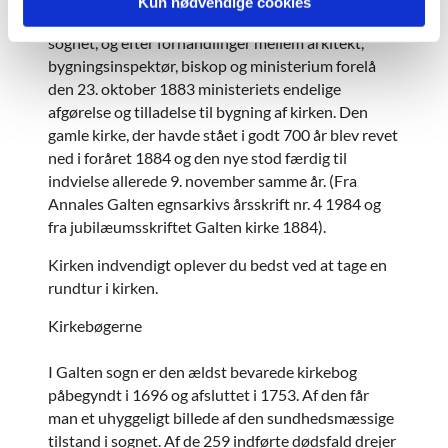
Kun nødvendige cookies
Puck i Århus blev valgt til at tegne en ny kirke til
sognet, og efter forhandlinger mellem arkitekt,
bygningsinspektør, biskop og ministerium forelå
den 23. oktober 1883 ministeriets endelige
afgørelse og tilladelse til bygning af kirken. Den
gamle kirke, der havde stået i godt 700 år blev revet
ned i foråret 1884 og den nye stod færdig til
indvielse allerede 9. november samme år. (Fra
Annales Galten egnsarkivs årsskrift nr. 4 1984 og
fra jubilæumsskriftet Galten kirke 1884).
Kirken indvendigt oplever du bedst ved at tage en
rundtur i kirken.
Kirkebøgerne
I Galten sogn er den ældst bevarede kirkebog
påbegyndt i 1696 og afsluttet i 1753. Af den får
man et uhyggeligt billede af den sundhedsmæssige
tilstand i sognet. Af de 259 indførte dødsfald drejer