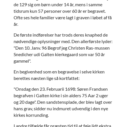
de 129 sig om børn under 14 år, mens i samme
tidsrum kun 57 personer over 60 år er begravet.
Ofte ses hele familier være lagt i graven i løbet af få
år.
De første indførelser har trods deres knaphed de
nødvendige oplysninger med. Den allerførste lyder:
"Den 10. Janv. 96 Begrof jeg Christen Ras-mussen
Snedicher udi Galten kierkegaard som var 50 år
gammel".
En begivenhed som en begravelse i selve kirken
berettes næsten lige så kortfattet:
"Onsdag den 23. Februarii 1698: Søren Frandsen
begrafven i Galten kirke i sin alders 75 Aar 2 uger
og 20 dage". Den sandstensplade, der blev lagt over
hans grav, sidder nu indmuret udvendig i den nye
kirkes korrunding.
I andre tilfælde får præsten tid til at føje lidt ekstra