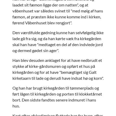
laadet sit fæmon ligge der om natten", og at
våbenhuset var således svinet til "med møig af hans
fæmon, at præsten ikke kunne komme ind i kirken,
førend Våbenhuset blev rengjort".
Den værdifulde gødning kunne han selvfølgelig ikke
lade gå fra sig, og da han kørte væk fra kirkegården
skal han have "medtaget en del af den indviede jord
og dermed gødet sin ager".
Han blev desuden anklaget for at have nedbrudt et
stykke af kirke-gårdsmuren og opført et hus på
kirkegården og for at have "bemægtiget sig Galt
kirketaarn til lade og derudi have indsat hø og korn".
Og han har brugt kirkegården til tømmerplads og
ført lågen til kirkegården og porten til klokketårnet
bort. Den sidste fandtes senere indmuret i hans
hus.
Kort efter afskedigelsen flyttede han fra byen, efter