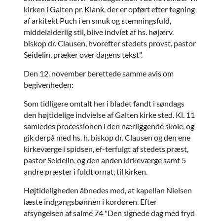
kirken i Galten pr. Klank, der er opført efter tegning
af arkitekt Puch i en smuk og stemningsfuld,
middelalderlig stil, blive indviet af hs. højærv.
biskop dr. Clausen, hvorefter stedets provst, pastor
Seidelin, præker over dagens tekst".
Den 12. november berettede samme avis om
begivenheden:
Som tidligere omtalt her i bladet fandt i søndags
den højtidelige indvielse af Galten kirke sted. Kl. 11
samledes processionen i den nærliggende skole, og
gik derpå med hs. h. biskop dr. Clausen og den ene
kirkeværge i spidsen, ef-terfulgt af stedets præst,
pastor Seidelin, og den anden kirkeværge samt 5
andre præster i fuldt ornat, til kirken.
Højtideligheden åbnedes med, at kapellan Nielsen
læste indgangsbønnen i kordøren. Efter
afsyngelsen af salme 74 "Den signede dag med fryd