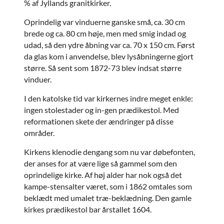
% af Jyllands granitkirker.
Oprindelig var vinduerne ganske små, ca. 30 cm
brede og ca. 80 cm høje, men med smig indad og
udad, så den ydre åbning var ca. 70 x 150 cm. Først
da glas kom i anvendelse, blev lysåbningerne gjort
større. Så sent som 1872-73 blev indsat større
vinduer.
I den katolske tid var kirkernes indre meget enkle:
ingen stolestader og in-gen prædikestol. Med
reformationen skete der ændringer på disse
områder.
Kirkens klenodie dengang som nu var døbefonten,
der anses for at være lige så gammel som den
oprindelige kirke. Af høj alder har nok også det
kampe-stensalter været, som i 1862 omtales som
beklædt med umalet træ-beklædning. Den gamle
kirkes prædikestol bar årstallet 1604.