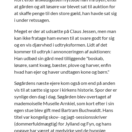
at gården og alt løsøre var blevet sat til auktion for
at skaffe penge til den store gæld, han havde sat sig
i under retssagen.
Meget er der at udsætte på Claus Jessen, men man
kan ikke fratage ham evnen til at svare godt for sig
og en vis djærvhed i udtryksformen. Lidt af det
kommer til udtryk i annonceringen af auktionen:
Han udbød sin gård med tilliggende "boskab,
løsøre, samt kvæg, bæster, plove og harver, enfin
hvad han ejer og haver undtagen kone og børn."
Søgårdens næste ejere kom også om end på anden
vis til at sætte sig spor i kirkens historie. Spor der er
synlige den dag i dag. Søgården blev overtaget af
mademoiselle Muselle Arnkiel, som kort efter i sin
egen stue blev gift med Bartram Buchwaldt. Hans
titel var kongelig skov- og jagt-sessionsskriver
(dommerfuldmægtig) for Jylland og Fyn, og hans
opgave har været at medvirke ved de hyppige