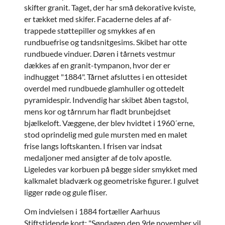
skifter granit. Taget, der har små dekorative kviste,
er tækket med skifer. Facaderne deles af af-
trappede støttepiller og smykkes af en
rundbuefrise og tandsnitgesims. Skibet har otte
rundbuede vinduer. Døren i tårnets vestmur
dækkes af en granit-tympanon, hvor der er
indhugget "1884". Tårnet afsluttes i en ottesidet
overdel med rundbuede glamhuller og ottedelt
pyramidespir. Indvendig har skibet åben tagstol,
mens kor og tårnrum har fladt brunbejdset
bjælkeloft. Væggene, der blev hvidtet i 1960´erne,
stod oprindelig med gule mursten med en malet
frise langs loftskanten. I frisen var indsat
medaljoner med ansigter af de tolv apostle.
Ligeledes var korbuen på begge sider smykket med
kalkmalet bladværk og geometriske figurer. I gulvet
ligger røde og gule fliser.
Om indvielsen i 1884 fortæller Aarhuus
Stiftstidende kort: "Søndagen den 9de november vil