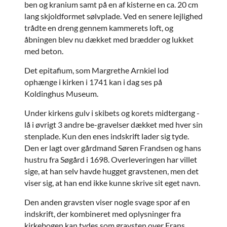
ben og kranium samt på en af kisterne en ca. 20 cm
lang skjoldformet sølvplade. Ved en senere lejlighed
trådte en dreng gennem kammerets loft, og
åbningen blev nu dækket med brædder og lukket
med beton.
Det epitafium, som Margrethe Arnkiel lod
ophænge i kirken i 1741 kan i dag ses på
Koldinghus Museum.
Under kirkens gulv i skibets og korets midtergang -
lå i øvrigt 3 andre be-gravelser dækket med hver sin
stenplade. Kun den enes indskrift lader sig tyde.
Den er lagt over gårdmand Søren Frandsen og hans
hustru fra Søgård i 1698. Overleveringen har villet
sige, at han selv havde hugget gravstenen, men det
viser sig, at han end ikke kunne skrive sit eget navn.
Den anden gravsten viser nogle svage spor af en
indskrift, der kombineret med oplysninger fra
kirkebogen kan tydes som gravsten over Frans