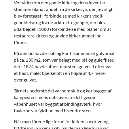
Vor viden om den gamle kirke og dens inventar
stammer blandt andet fra de kirkesyn, der jævnligt
blev foretaget i forbindelse med kirkens vedli-
geholdelse og fra de arkitekttegninger, der blev
udarbejdet i 1880 i for-bindelse med planer om at
restaurere kirken og udvide kirkerummet ind i
tårnet.
På den tid havde skib og kor tilsammen et gulvareal
på ca. 130 m2, som var belagt med blå og gule fliser,
der i 1874 havde afløst murstensgulvet. Loftet var
et fladt, malet bjælkeloft i en højde af 4,7 meter
over gulvet.
Tårnets nederste del var som skib og kor bygget af
kampesten, mens dets øverste del ligesom
våbenhuset var bygget af bindingsværk, hvor
tavlerne var fyldt ud med brændte sten.
Når man i årene lige forud for kirkens nedrivning
trådte ind i kirkens skib, havde man lige foran sig