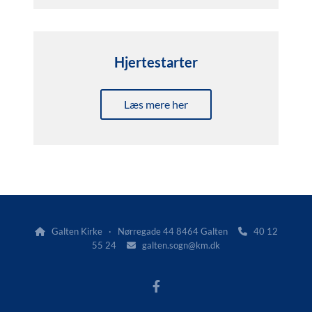
Hjertestarter
Læs mere her
Galten Kirke · Nørregade 44 8464 Galten
40 12


55 24
galten.sogn@km.dk
