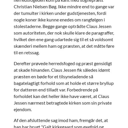
Christian Nielsen Bøg. Ikke mindre end to gange var
der tumulter i kirken under gudstjenesten, fordi
nogle koner ikke kunne enedes om rangfølgen i
stolestaderne. Begge gange optrådte Claus Jessen
som autoriteten, der nok skulle klare de paragraffer,
hvilket den ene gang udartede sig til et så voldsomt
skænderi mellem ham og præsten, at det måtte føre
til en retssag.
Derefter prøvede herredsfoged og præst gensidigt
at skade hinanden. Claus Jessen fik således idømt
præsten en bøde for et tilsyneladende så
bagatelagtigt forhold som at holde et større bryllup
for datteren end tilladt var. Forbedrende på
forholdet kan det heller ikke have været, at Claus
Jessen nærmest betragtede kirken som sin private
ejendom.
Af den afsluttende sag imod ham, fremgår det, at
han har brugt "Galt kirkegaard som øxefold og