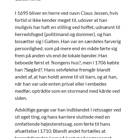
I 1695 bliver en herre ved navn Claus Jessen, hvis
fortid vi ikke kender meget til, udover at han
muligvis har haft en stilling ved hoffet, udnævnt til
herredsfoged (politimand og dommer), og han
bosætter sig i Galten. Han var en særdeles farverig
personlighed, som på mere end én måde førte sig
frem på anden vis end de lokale bønder. Han
beboede først et ?kongens hus?, men i 1706 købte
han ?Søgård?. Hans selvfølelse fremgår blandt
andet af, at han holdt amme til sit barn, og at han,
når han var ude enten privat eller i embedes
medfør, optrådte som en stormand med kårde ved
siden.
Adskillige gange var han indblandet i retssager ved
sit eget ting, og hans karriere sluttede med en
omfattende højesteretssag, som førte til hans
afsættelse i 1710. Blandt andet fortælles at
herredsfogeden kom på kant med sognepræst