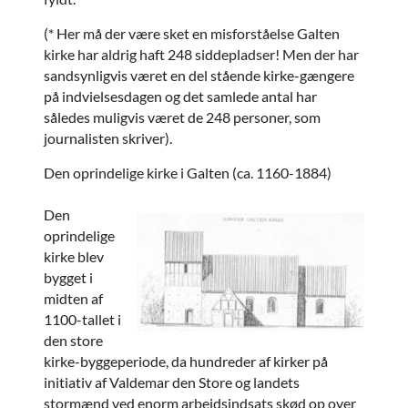
(* Her må der være sket en misforståelse Galten
kirke har aldrig haft 248 siddepladser! Men der har
sandsynligvis været en del stående kirke-gængere
på indvielsesdagen og det samlede antal har
således muligvis været de 248 personer, som
journalisten skriver).
Den oprindelige kirke i Galten (ca. 1160-1884)
Den
oprindelige
kirke blev
bygget i
midten af
1100-tallet i
den store
kirke-byggeperiode, da hundreder af kirker på
initiativ af Valdemar den Store og landets
stormænd ved enorm arbejdsindsats skød op over