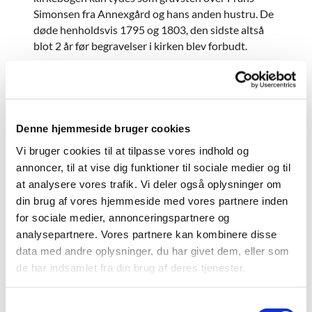
Simonsen fra Annexgård og hans anden hustru. De
døde henholdsvis 1795 og 1803, den sidste altså
blot 2 år før begravelser i kirken blev forbudt.
Den tredje gravstens indskrift lader sig ikke tyde,
men et par linier i Traps bogværk om Danmark og et
par linier i en synsprotokol peger stærkt i retning af
gårdmand (Anders) Laurids Pedersen, hans hustru
Denne hjemmeside bruger cookies
Johanne Knudsdatter og hendes første mand. I
Vi bruger cookies til at tilpasse vores indhold og
givet fald er gravstenen fra 1641. De 3 gravsten
annoncer, til at vise dig funktioner til sociale medier og til
blev i 1884 anbragt på kirkegården, men i 1905 blev
de indmuret i korets udvendige mur.
at analysere vores trafik. Vi deler også oplysninger om
din brug af vores hjemmeside med vores partnere inden
Ved kirkesynet i 1880 fandtes Galten kirke i så
for sociale medier, annonceringspartnere og
dårlig forfatning, at det blev pålagt kirkeværgerne
analysepartnere. Vores partnere kan kombinere disse
at få udarbejdet en tegning og overslag til restau-
data med andre oplysninger, du har givet dem, eller som
rering og udvidelse af kirken og at indsende samme
de har indsamlet fra din brug af deres tjenester.
til kirkeministeriet inden den 1.maj 1881.
Kirkeværgerne var åbenbart ikke enige med
S
synsmændene om nødvendigheden af en sådan