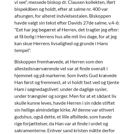
vi see", messede biskop dr. Clausen kollekten, iført
bispekåben og holdt, efter at salme nr. 400 var
afsungen, for alteret indvielsestalen. Biskoppen
havde valgt sin tekst efter Davids 27de salme, v.4-6:
"Eet har jeg begæret af Herren, det tragter jeg efter:
at få bolig i Herrens hus alle mit livs dage, for at jeg
kan skue Herrens livsalighed og grunde i Hans
tempel".
Biskoppen fremhævede, at Herren som den
allestedsnærværende vel var at finde overalt i
hjemmet og på markerne. Som livets Gud krævede
Han først og fremmest, at vi holdt fast ved og tjente
Ham i søgnedagslivet: under de daglige sysler,
under trængsler og sorger. Men for at et sådant liv
skulle kunne leves, havde Herren i sin nåde stiftet
sin hellige almindelige kirke. Af denne var ethvert
gudshus, også dette, et lille afbillede, som havde
rige forjættelser, da Han var at finde i ordet og
sakramenterne. Enhver sand kristen måtte derfor