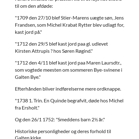
til om den afdøde:
"1709 den 27/10 blef Stier-Marens uægte søn, Jens
Frandsen, som Michel Krabat Rytter blev udlagt for,
kast jord på."
"1712 den 29/5 blef kast jord paa gl. udlevet
Kirsten Attrupis ? hos Søren Røgind."
"1712 den 4/11 blef kast jord paa Maren Laursdtr.,
som vogtede meesten om sommeren Bye-svinene i
Galten Bye."
Efterhånden bliver indførelserne mere ordknappe.
"1738 1. Trin. En Quinde begrafvit, døde hos Michel
fra Ersholt."
Og den 26/1 1752: "Smeddens barn 2½ år."
Historiske personligheder og deres forhold til
Galten kirke