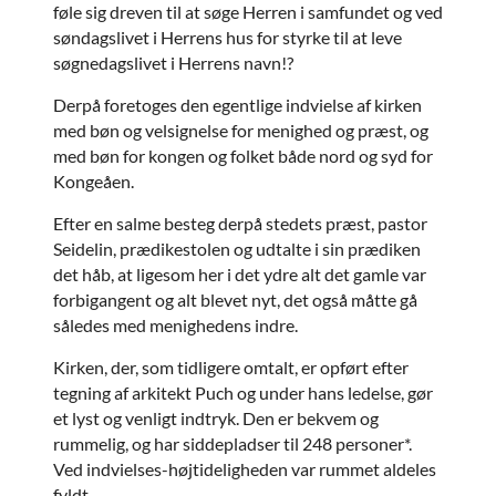
føle sig dreven til at søge Herren i samfundet og ved
søndagslivet i Herrens hus for styrke til at leve
søgnedagslivet i Herrens navn!?
Derpå foretoges den egentlige indvielse af kirken
med bøn og velsignelse for menighed og præst, og
med bøn for kongen og folket både nord og syd for
Kongeåen.
Efter en salme besteg derpå stedets præst, pastor
Seidelin, prædikestolen og udtalte i sin prædiken
det håb, at ligesom her i det ydre alt det gamle var
forbigangent og alt blevet nyt, det også måtte gå
således med menighedens indre.
Kirken, der, som tidligere omtalt, er opført efter
tegning af arkitekt Puch og under hans ledelse, gør
et lyst og venligt indtryk. Den er bekvem og
rummelig, og har siddepladser til 248 personer*.
Ved indvielses-højtideligheden var rummet aldeles
fyldt.