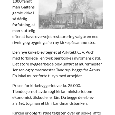
1880 fandt
man Galtens
gamle kirke i
så dårlig
forfatning, at
man sluttelig
efter at have overvejet restaurering valgte en ned-
rivning og bygning af en ny kirke på samme sted.
Den nye kirke blev tegnet af Arkitekt C. V. Puch
med forbillede i en tysk bjergkirke i nyromansk stil.
Det store byggearbejde blev udført af murermester
Jensen og tømrermester Tandrup, begge fra Århus.
En lokal murer førte tilsyn med arbejdet.
Prisen for kirkebyggeriet var kr. 25.000.
Tiendeejerne havde søgt kirke-ministeriet om
økonomisk tilskud eller lån. Da begge dele blev
afslået, tog man et lån i Landmandsbanken.
Kirken er opført i røde teglsten over en sokkel af to