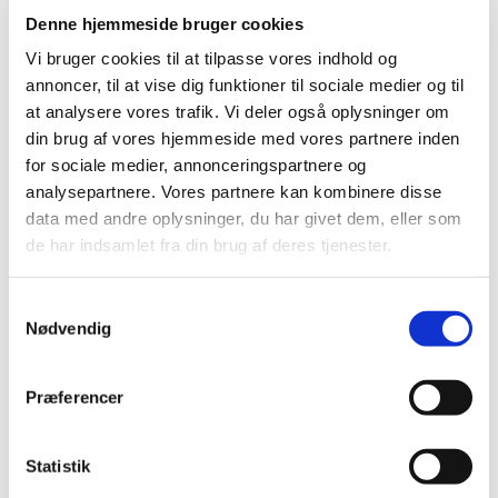
Denne hjemmeside bruger cookies
Vi bruger cookies til at tilpasse vores indhold og
annoncer, til at vise dig funktioner til sociale medier og til
at analysere vores trafik. Vi deler også oplysninger om
din brug af vores hjemmeside med vores partnere inden
for sociale medier, annonceringspartnere og
analysepartnere. Vores partnere kan kombinere disse
Tirsdag 14. maj 2024, kl. 10:00
data med andre oplysninger, du har givet dem, eller som
de har indsamlet fra din brug af deres tjenester.
S
Nødvendig
a
m
Du vil måske også kunne lide...
t
Præferencer
y
k
k
Statistik
e